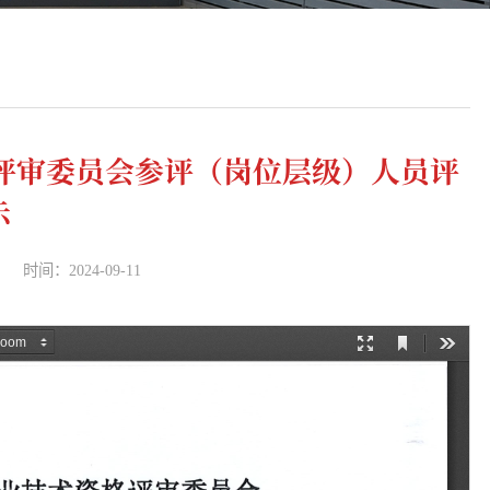
格评审委员会参评（岗位层级）人员评
示
时间：2024-09-11